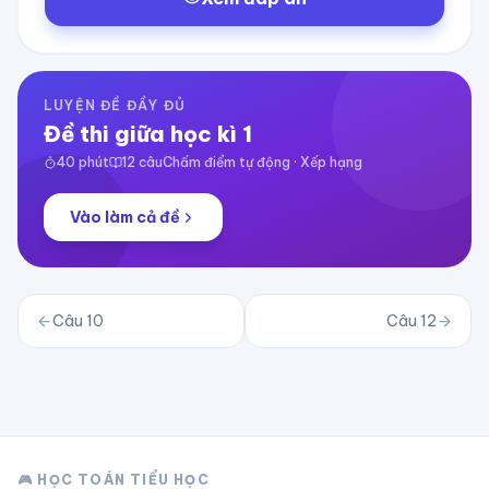
LUYỆN ĐỀ ĐẦY ĐỦ
Đề thi giữa học kì 1
40
phút
12
câu
Chấm điểm tự động · Xếp hạng
Vào làm cả đề
Câu
10
Câu
12
🎮 HỌC TOÁN TIỂU HỌC