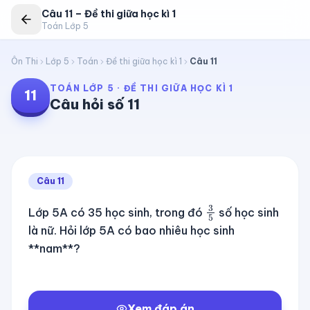
Câu
11
–
Đề thi giữa học kì 1
Toán Lớp 5
Ôn Thi
Lớp 5
Toán
Đề thi giữa học kì 1
Câu
11
TOÁN LỚP 5
·
ĐỀ THI GIỮA HỌC KÌ 1
11
Câu hỏi số
11
Câu
11
3
5
Lớp 5A có 35 học sinh, trong đó
số học sinh
là nữ. Hỏi lớp 5A có bao nhiêu học sinh
**nam**?
Xem đáp án