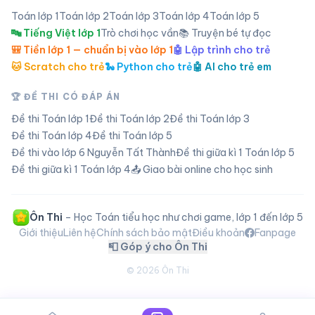
Toán lớp
1
Toán lớp
2
Toán lớp
3
Toán lớp
4
Toán lớp
5
🔤 Tiếng Việt lớp 1
Trò chơi học vần
📚 Truyện bé tự đọc
🎒 Tiền lớp 1 — chuẩn bị vào lớp 1
🤖 Lập trình cho trẻ
🐱 Scratch cho trẻ
🐍 Python cho trẻ
🤖 AI cho trẻ em
🏆 ĐỀ THI CÓ ĐÁP ÁN
Đề thi Toán lớp
1
Đề thi Toán lớp
2
Đề thi Toán lớp
3
Đề thi Toán lớp
4
Đề thi Toán lớp
5
Đề thi vào lớp 6 Nguyễn Tất Thành
Đề thi giữa kì 1 Toán lớp 5
Đề thi giữa kì 1 Toán lớp 4
📤 Giao bài online cho học sinh
Ôn Thi
– Học Toán tiểu học như chơi game, lớp 1 đến lớp 5
Giới thiệu
Liên hệ
Chính sách bảo mật
Điều khoản
Fanpage
📮 Góp ý cho Ôn Thi
©
2026
Ôn Thi