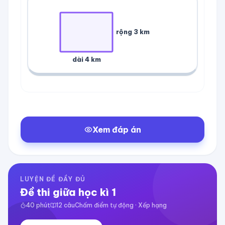
rộng
3 km
dài
4 km
Xem đáp án
LUYỆN ĐỀ ĐẦY ĐỦ
Đề thi giữa học kì 1
40
phút
12
câu
Chấm điểm tự động · Xếp hạng