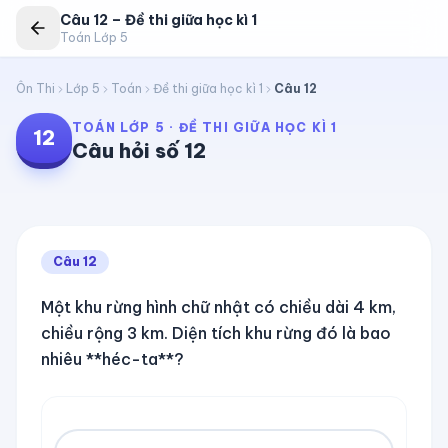
Câu
12
–
Đề thi giữa học kì 1
Toán Lớp 5
Ôn Thi
Lớp 5
Toán
Đề thi giữa học kì 1
Câu
12
TOÁN LỚP 5
·
ĐỀ THI GIỮA HỌC KÌ 1
12
Câu hỏi số
12
Câu
12
Một khu rừng hình chữ nhật có chiều dài 4 km,
chiều rộng 3 km. Diện tích khu rừng đó là bao
nhiêu **héc-ta**?