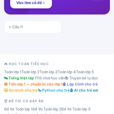
Vào làm cả đề
Câu
11
🎮 HỌC TOÁN TIỂU HỌC
Toán lớp
1
Toán lớp
2
Toán lớp
3
Toán lớp
4
Toán lớp
5
🔤 Tiếng Việt lớp 1
Trò chơi học vần
📚 Truyện bé tự đọc
🎒 Tiền lớp 1 — chuẩn bị vào lớp 1
🤖 Lập trình cho trẻ
🐱 Scratch cho trẻ
🐍 Python cho trẻ
🤖 AI cho trẻ em
🏆 ĐỀ THI CÓ ĐÁP ÁN
Đề thi Toán lớp
1
Đề thi Toán lớp
2
Đề thi Toán lớp
3