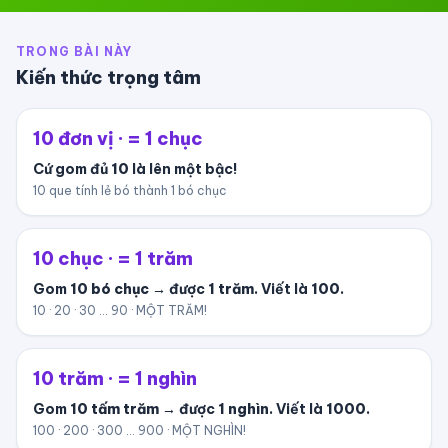
TRONG BÀI NÀY
Kiến thức trọng tâm
10 đơn vị · = 1 chục
Cứ gom đủ
10
là lên một bậc!
10 que tính lẻ bó thành 1 bó chục
10 chục · = 1 trăm
Gom
10 bó chục
→ được
1 trăm
. Viết là
100
.
10 · 20 · 30 … 90 · MỘT TRĂM!
10 trăm · = 1 nghìn
Gom
10 tấm trăm
→ được
1 nghìn
. Viết là
1000
.
100 · 200 · 300 … 900 · MỘT NGHÌN!