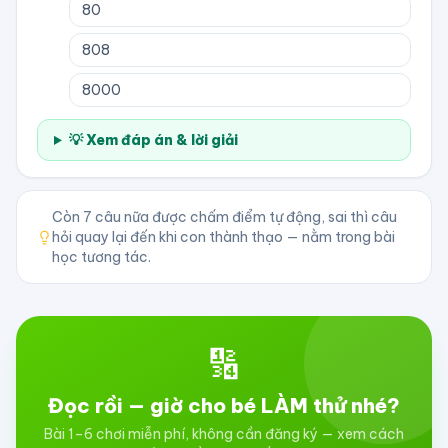
80
808
8000
💡 Xem đáp án & lời giải
Còn
7
câu nữa được chấm điểm tự động, sai thì câu
hỏi quay lại đến khi con thành thạo — nằm trong bài
học tương tác.
🔢
Đọc rồi — giờ cho bé LÀM thử nhé?
Bài 1–6 chơi miễn phí, không cần đăng ký — xem cách