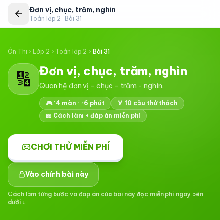
Đơn vị, chục, trăm, nghìn
Toán lớp 2
· Bài
31
Ôn Thi
Lớp 2
Toán lớp 2
Bài
31
Đơn vị, chục, trăm, nghìn
🔢
Quan hệ đơn vị - chục - trăm - nghìn.
🎮
14
màn · ~6 phút
🏅
10
câu thử thách
📖 Cách làm + đáp án miễn phí
CHƠI THỬ MIỄN PHÍ
Vào chính bài này
Cách làm từng bước và đáp án của bài này đọc miễn phí ngay bên
dưới ↓