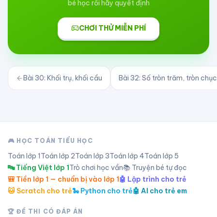
bé học rồi hãy quyết định
CHƠI THỬ MIỄN PHÍ
Bài
30
:
Khối trụ, khối cầu
Bài
32
:
Số tròn trăm, tròn chục
🎮 HỌC TOÁN TIỂU HỌC
Toán lớp
1
Toán lớp
2
Toán lớp
3
Toán lớp
4
Toán lớp
5
🔤 Tiếng Việt lớp 1
Trò chơi học vần
📚 Truyện bé tự đọc
🎒 Tiền lớp 1 — chuẩn bị vào lớp 1
🤖 Lập trình cho trẻ
🐱 Scratch cho trẻ
🐍 Python cho trẻ
🤖 AI cho trẻ em
🏆 ĐỀ THI CÓ ĐÁP ÁN