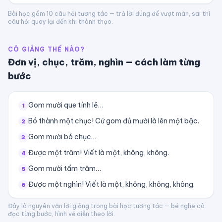
Bài học gồm
10
câu hỏi tương tác — trả lời đúng để vượt màn, sai thì
câu hỏi quay lại đến khi thành thạo.
CÔ GIẢNG THẾ NÀO?
Đơn vị, chục, trăm, nghìn
— cách làm từng
bước
Gom mười que tính lẻ…
1
Bó thành một chục! Cứ gom đủ mười là lên một bậc.
2
Gom mười bó chục…
3
Được một trăm! Viết là một, không, không.
4
Gom mười tấm trăm…
5
Được một nghìn! Viết là một, không, không, không.
6
Đây là nguyên văn lời giảng trong bài học tương tác — bé nghe cô
đọc từng bước, hình vẽ diễn theo lời.