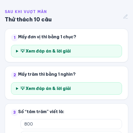
SAU KHI VƯỢT MÀN
Thử thách
10
câu
Mấy đơn vị thì bằng 1 chục?
1
💡 Xem đáp án & lời giải
Mấy trăm thì bằng 1 nghìn?
2
💡 Xem đáp án & lời giải
Số “tám trăm” viết là:
3
800