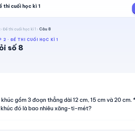
 thi cuối học kì 1
Đề thi cuối học kì 1
Câu
8
P 2
·
ĐỀ THI CUỐI HỌC KÌ 1
ỏi số
8
khúc gồm 3 đoạn thẳng dài 12 cm, 15 cm và 20 cm. 
khúc đó là bao nhiêu xăng-ti-mét?