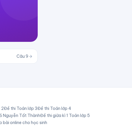
Câu
9
p
2
Đề thi Toán lớp
3
Đề thi Toán lớp
4
p 6 Nguyễn Tất Thành
Đề thi giữa kì 1 Toán lớp 5
o bài online cho học sinh