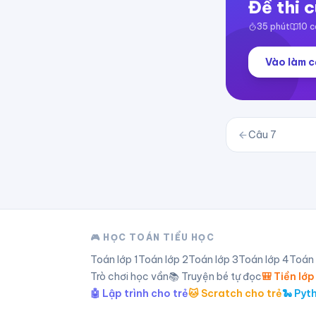
Đề thi c
35
phút
10
c
Vào làm c
Câu
7
🎮 HỌC TOÁN TIỂU HỌC
Toán lớp
1
Toán lớp
2
Toán lớp
3
Toán lớp
4
Toán
Trò chơi học vần
📚 Truyện bé tự đọc
🎒 Tiền lớp
🤖 Lập trình cho trẻ
🐱 Scratch cho trẻ
🐍 Pyt