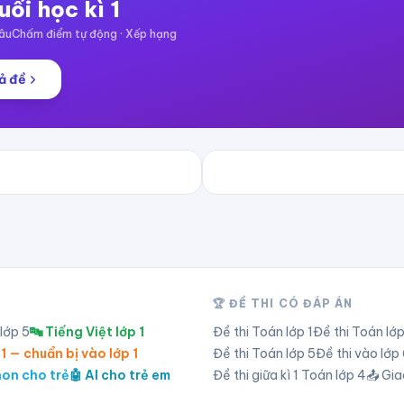
uối học kì 1
âu
Chấm điểm tự động · Xếp hạng
ả đề
🏆 ĐỀ THI CÓ ĐÁP ÁN
 lớp
5
🔤 Tiếng Việt lớp 1
Đề thi Toán lớp
1
Đề thi Toán lớ
 1 — chuẩn bị vào lớp 1
Đề thi Toán lớp
5
Đề thi vào lớ
hon cho trẻ
🤖 AI cho trẻ em
Đề thi giữa kì 1 Toán lớp 4
📤 Gia