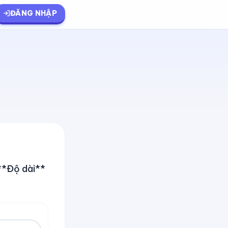
ĐĂNG NHẬP
**Độ dài**