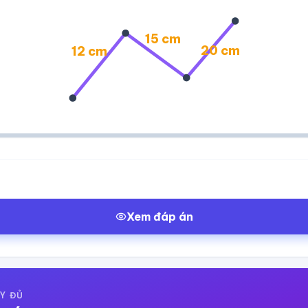
15 cm
20 cm
12 cm
Xem đáp án
Y ĐỦ