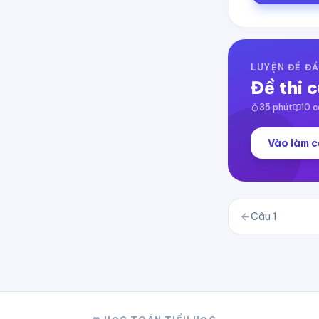
LUYỆN ĐỀ ĐẦ
Đề thi 
35
phút
10
c
Vào làm c
Câu
1