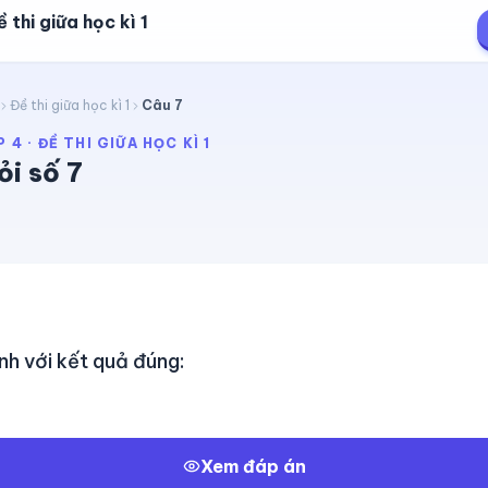
 thi giữa học kì 1
Đề thi giữa học kì 1
Câu
7
P 4
·
ĐỀ THI GIỮA HỌC KÌ 1
ỏi số
7
nh với kết quả đúng:
Xem đáp án