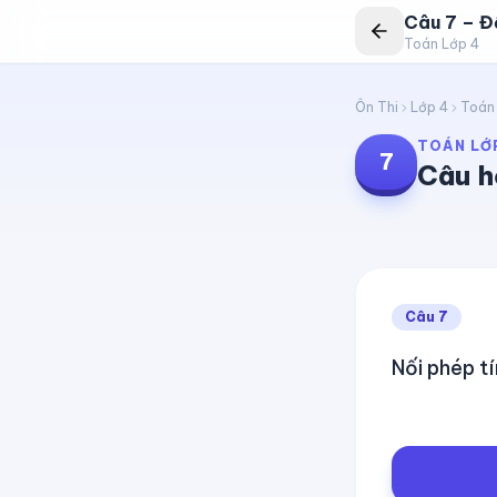
Câu
7
–
Đề
Toán Lớp 4
Ôn Thi
Lớp 4
Toán
TOÁN LỚ
7
Câu h
Câu
7
Nối phép tí