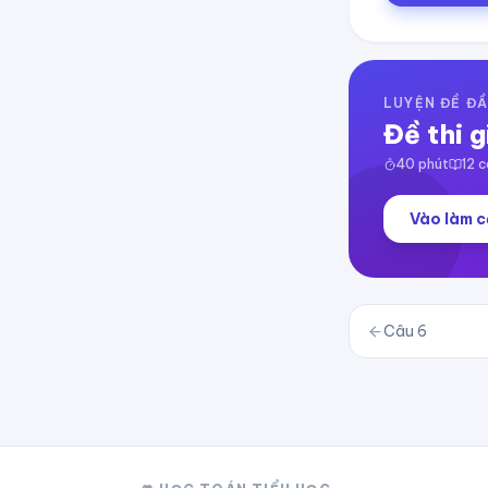
LUYỆN ĐỀ ĐẦ
Đề thi g
40
phút
12
c
Vào làm c
Câu
6