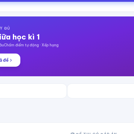
Y ĐỦ
iữa học kì 1
âu
Chấm điểm tự động · Xếp hạng
ả đề