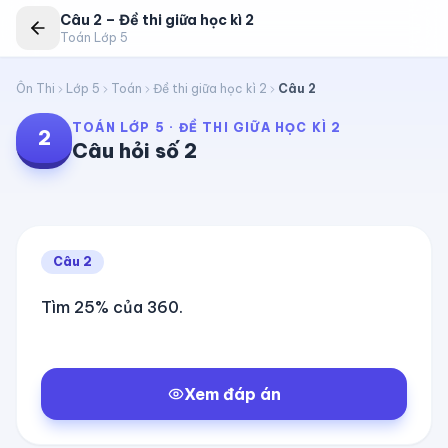
Câu
2
–
Đề thi giữa học kì 2
Toán Lớp 5
Ôn Thi
Lớp 5
Toán
Đề thi giữa học kì 2
Câu
2
TOÁN LỚP 5
·
ĐỀ THI GIỮA HỌC KÌ 2
2
Câu hỏi số
2
Câu
2
Tìm 25% của 360.
Xem đáp án