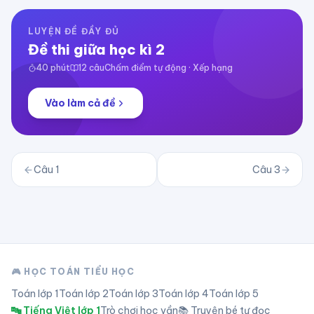
LUYỆN ĐỀ ĐẦY ĐỦ
Đề thi giữa học kì 2
40
phút
12
câu
Chấm điểm tự động · Xếp hạng
Vào làm cả đề
Câu
1
Câu
3
🎮 HỌC TOÁN TIỂU HỌC
Toán lớp
1
Toán lớp
2
Toán lớp
3
Toán lớp
4
Toán lớp
5
🔤 Tiếng Việt lớp 1
Trò chơi học vần
📚 Truyện bé tự đọc