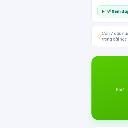
💡 Xem đáp
Còn
7
câu nữa
trong bài học
Bài 1–