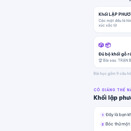
Khối LẬP PHƯ
Các mặt đều là hìn
xúc xắc 🎲
🎲 📦
Đủ bộ khối gỗ rồ
🏆 Bài sau: TRẬN 
Bài học gồm
9
câu hỏi
CÔ GIẢNG THẾ N
Khối lập phư
Đây là bạn k
1
Bóc thử một 
2