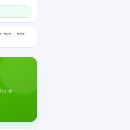
nh thạo — nằm
ết định