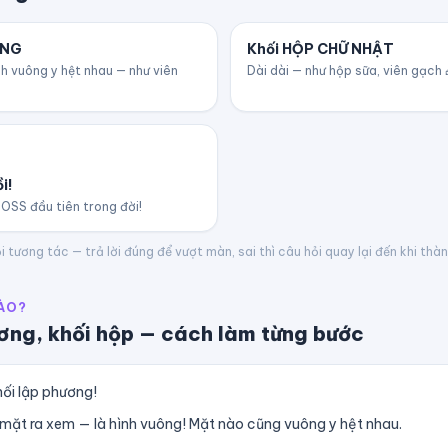
ƠNG
Khối HỘP CHỮ NHẬT
h vuông y hệt nhau — như viên
Dài dài — như hộp sữa, viên gạch 
i!
BOSS đầu tiên trong đời!
 tương tác — trả lời đúng để vượt màn, sai thì câu hỏi quay lại đến khi thà
ÀO?
ơng, khối hộp
— cách làm từng bước
hối lập phương!
mặt ra xem — là hình vuông! Mặt nào cũng vuông y hệt nhau.