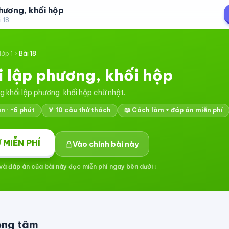
hương, khối hộp
i
18
lớp 1
Bài
18
i lập phương, khối hộp
 khối lập phương, khối hộp chữ nhật.
 · ~6 phút
🏅
10
câu thử thách
📖 Cách làm + đáp án miễn phí
 MIỄN PHÍ
Vào chính bài này
à đáp án của bài này đọc miễn phí ngay bên dưới ↓
rọng tâm