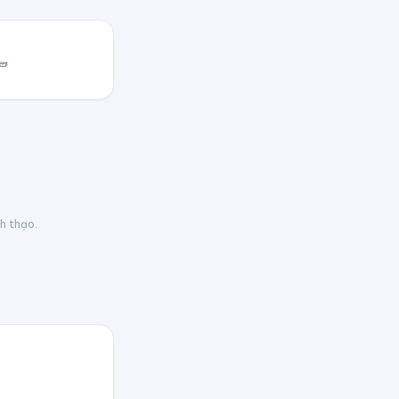
🧱
nh thạo.