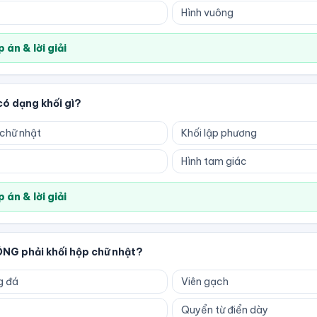
Hình vuông
 án & lời giải
có dạng khối gì?
 chữ nhật
Khối lập phương
Hình tam giác
 án & lời giải
NG phải khối hộp chữ nhật?
g đá
Viên gạch
Quyển từ điển dày