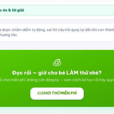
 án & lời giải
 được chấm điểm tự động, sai thì câu hỏi quay lại đến khi con thà
 tương tác.
🧊
Đọc rồi — giờ cho bé LÀM thử nhé?
6 chơi miễn phí, không cần đăng ký — xem cách bé học rồi hãy quy
CHƠI THỬ MIỄN PHÍ