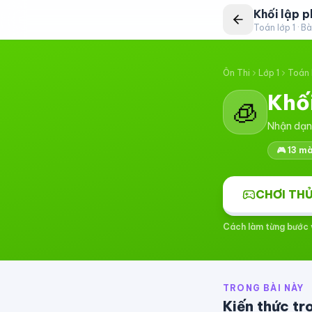
Khối lập p
Toán lớp 1
· Bà
Ôn Thi
Lớp 1
Toán 
Khố
🧊
Nhận dạng
🎮
13
màn
CHƠI THỬ
Cách làm từng bước v
TRONG BÀI NÀY
Kiến thức t