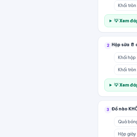
Khối tròn
💡 Xem đáp
Hộp sữa 🥛 
2
Khối hộp
Khối tròn
💡 Xem đáp
Đồ nào KHÔ
3
Quả bón
Hộp giày