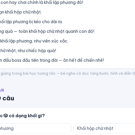
 con hay chơi chính là khối lập phương đó!
ạn khối hộp chữ nhật.
ối lập phương bị kéo cho dài ra.
ng quà — toàn khối hộp chữ nhật quanh con đó!
khối lập phương, như viên xúc xắc.
chữ nhật, như chiếc hộp quà!
ận đấu boss đầu tiên trong đời — ôn hết để chiến nhé!
 giảng trong bài học tương tác — bé nghe cô đọc từng bước, hình vẽ diễn th
ÀN
0
câu
c 🎲 có dạng khối gì?
 phương
Khối hộp chữ nhật