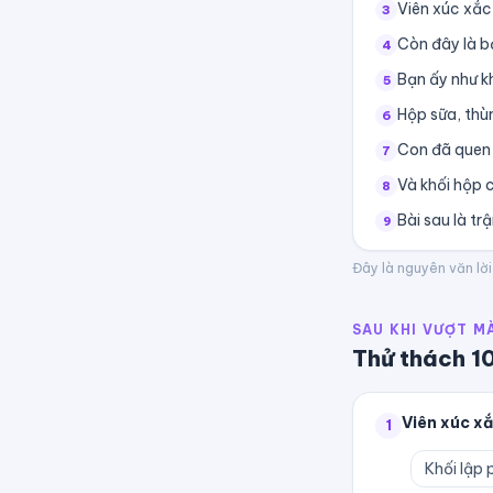
Viên xúc xắc
3
Còn đây là b
4
Bạn ấy như kh
5
Hộp sữa, thù
6
Con đã quen 
7
Và khối hộp 
8
Bài sau là tr
9
Đây là nguyên văn lời
SAU KHI VƯỢT M
Thử thách
1
Viên xúc xắ
1
Khối lập