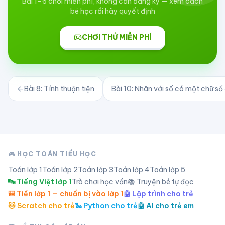
Bài 1–6 chơi miễn phí, không cần đăng ký — xem cách
bé học rồi hãy quyết định
CHƠI THỬ MIỄN PHÍ
Bài
8
:
Tính thuận tiện
Bài
10
:
Nhân với số có một chữ số
🎮 HỌC TOÁN TIỂU HỌC
Toán lớp
1
Toán lớp
2
Toán lớp
3
Toán lớp
4
Toán lớp
5
🔤 Tiếng Việt lớp 1
Trò chơi học vần
📚 Truyện bé tự đọc
🎒 Tiền lớp 1 — chuẩn bị vào lớp 1
🤖 Lập trình cho trẻ
🐱 Scratch cho trẻ
🐍 Python cho trẻ
🤖 AI cho trẻ em