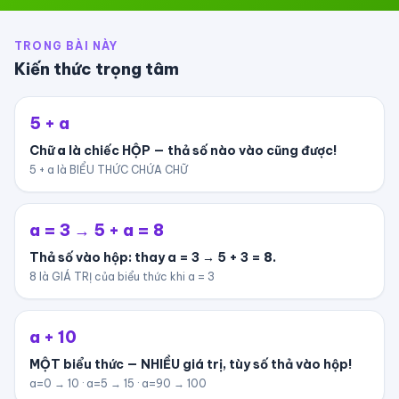
TRONG BÀI NÀY
Kiến thức trọng tâm
5 + a
Chữ
a
là chiếc HỘP — thả số nào vào cũng được!
5 + a là BIỂU THỨC CHỨA CHỮ
a = 3 → 5 + a = 8
Thả số vào hộp: thay a = 3 → 5 + 3 =
8
.
8 là GIÁ TRỊ của biểu thức khi a = 3
a + 10
MỘT biểu thức — NHIỀU giá trị, tùy số thả vào hộp!
a=0 → 10 · a=5 → 15 · a=90 → 100