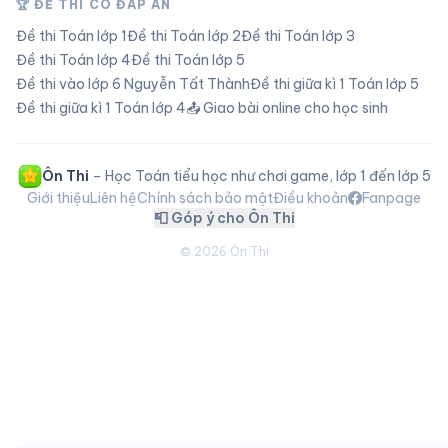
🏆 ĐỀ THI CÓ ĐÁP ÁN
Đề thi Toán lớp
1
Đề thi Toán lớp
2
Đề thi Toán lớp
3
Đề thi Toán lớp
4
Đề thi Toán lớp
5
Đề thi vào lớp 6 Nguyễn Tất Thành
Đề thi giữa kì 1 Toán lớp 5
Đề thi giữa kì 1 Toán lớp 4
📤 Giao bài online cho học sinh
Ôn Thi
– Học Toán tiểu học như chơi game, lớp 1 đến lớp 5
Giới thiệu
Liên hệ
Chính sách bảo mật
Điều khoản
Fanpage
📮 Góp ý cho Ôn Thi
©
2026
Ôn Thi