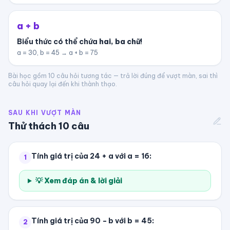
a + b
Biểu thức có thể chứa
hai, ba chữ
!
a = 30, b = 45 → a + b = 75
Bài học gồm
10
câu hỏi tương tác — trả lời đúng để vượt màn, sai thì
câu hỏi quay lại đến khi thành thạo.
SAU KHI VƯỢT MÀN
Thử thách
10
câu
Tính giá trị của 24 + a với a = 16:
1
💡 Xem đáp án & lời giải
Tính giá trị của 90 − b với b = 45:
2