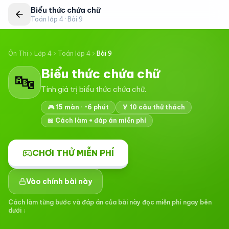
Biểu thức chứa chữ
Toán lớp 4
· Bài
9
Ôn Thi
Lớp 4
Toán lớp 4
Bài
9
Biểu thức chứa chữ
🔤
Tính giá trị biểu thức chứa chữ.
🎮
15
màn · ~6 phút
🏅
10
câu thử thách
📖 Cách làm + đáp án miễn phí
CHƠI THỬ MIỄN PHÍ
Vào chính bài này
Cách làm từng bước và đáp án của bài này đọc miễn phí ngay bên
dưới ↓