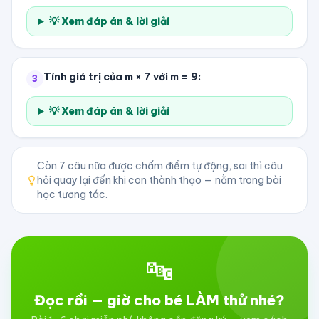
💡 Xem đáp án & lời giải
Tính giá trị của m × 7 với m = 9:
3
💡 Xem đáp án & lời giải
Còn
7
câu nữa được chấm điểm tự động, sai thì câu
hỏi quay lại đến khi con thành thạo — nằm trong bài
học tương tác.
🔤
Đọc rồi — giờ cho bé LÀM thử nhé?