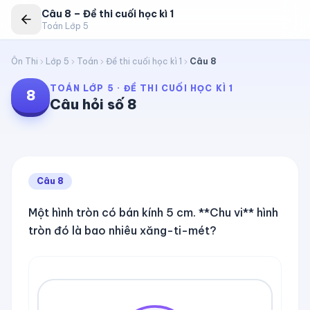
Câu
8
–
Đề thi cuối học kì 1
Toán Lớp 5
Ôn Thi
Lớp 5
Toán
Đề thi cuối học kì 1
Câu
8
TOÁN LỚP 5
·
ĐỀ THI CUỐI HỌC KÌ 1
8
Câu hỏi số
8
Câu
8
Một hình tròn có bán kính 5 cm. **Chu vi** hình
tròn đó là bao nhiêu xăng-ti-mét?