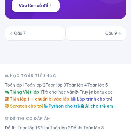
Vào làm cả đề
Câu
7
Câu
9
🎮 HỌC TOÁN TIỂU HỌC
Toán lớp
1
Toán lớp
2
Toán lớp
3
Toán lớp
4
Toán lớp
5
🔤 Tiếng Việt lớp 1
Trò chơi học vần
📚 Truyện bé tự đọc
🎒 Tiền lớp 1 — chuẩn bị vào lớp 1
🤖 Lập trình cho trẻ
🐱 Scratch cho trẻ
🐍 Python cho trẻ
🤖 AI cho trẻ em
🏆 ĐỀ THI CÓ ĐÁP ÁN
Đề thi Toán lớp
1
Đề thi Toán lớp
2
Đề thi Toán lớp
3