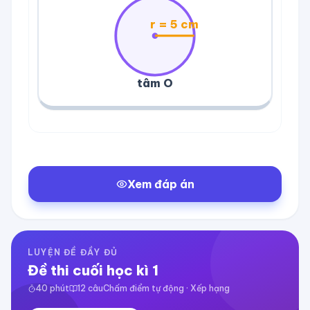
r =
5 cm
tâm O
Xem đáp án
LUYỆN ĐỀ ĐẦY ĐỦ
Đề thi cuối học kì 1
40
phút
12
câu
Chấm điểm tự động · Xếp hạng